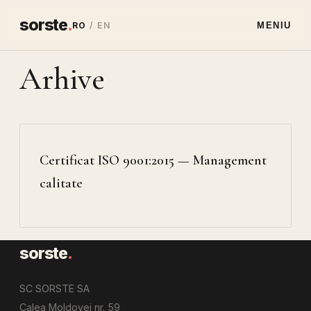
sorste
.
RO
/ EN
MENIU
Arhive
Certificat ISO 9001:2015 — Management
calitate
sorste
.
SC SORSTE SA
Calea Moldovei nr. 59